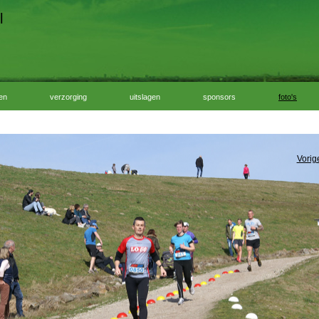
l
ven
verzorging
uitslagen
sponsors
foto's
Vorig