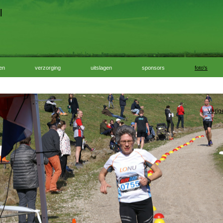
l
ven
verzorging
uitslagen
sponsors
foto's
Vorig