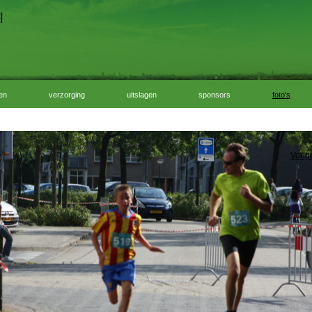
l
ven
verzorging
uitslagen
sponsors
foto's
Vorig