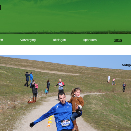
l
ven
verzorging
uitslagen
sponsors
foto's
Vorig